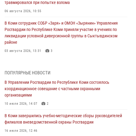
травмировался при попытке взлома
06 августа 2026, 10:55
В Коми сотрудник СОБР «Заря» и ОМОН «Зырянин» Управления
Росгвардии по Республике Коми приняли участие в учениях по
ликвидации условной диверсионной группы в Сыктывдинском
районе
03 августа 2026, 13:31
3
Росгвардеец из Коми стал серебряным призером в личном
первенстве по в Чемпионате Северо-Западного округа Росгвардии
ПОПУЛЯРНЫЕ НОВОСТИ
по спортивному самбо
В Управлении Росгвардии по Республике Коми состоялось
03 августа 2026, 12:07
5
координационное совещание с частными охранными
организациями
В Коми росгвардейцы информируют граждан об изменениях в
законодательстве в сфере оборота оружия и продолжают изымать
10 июля 2026, 14:07
2
оружие за нарушения
В Коми завершились учебно-методические сборы руководителей
02 августа 2026, 06:17
филиалов вневедомственной охраны Росгвардии
В Койгородском районе местный житель обратился в Росгвардию
16 июля 2026, 12:46