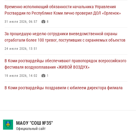
для добровольной сдачи оружия
Временно исполняющий обязанности начальника Управления
31 июля 2026, 10:55
Росгвардии по Республике Коми лично проверил ДОЛ «Орленок»
Временно исполняющий обязанности начальника Управления
31 июля 2026, 06:57
8
Росгвардии по Республике Коми лично проверил ДОЛ «Орленок»
За прошедшую неделю сотрудники вневедомственной охраны
31 июля 2026, 06:57
8
отработали более 100 тревог, поступивших с охраняемых объектов
В Усинске росгвардейцы оперативно отработали план «Квартал»
24 июля 2026, 13:51
30 июля 2026, 13:53
В Коми росгвардейцы обеспечивают правопорядок всероссийского
фестиваля воздухоплавания «ЖИВОЙ ВОЗДУХ»
19 июля 2026, 14:02
1
В Коми росгвардейцы поздравили с юбилеем директора филиала
ВГТРК «Коми Гор» Юлию Чубову
23 июля 2026, 09:18
В Сыктывкаре состоялась торжественная присяга для
военнослужащих по призыву в Центре подготовки личного состава
МАОУ "СОШ №35"
Росгвардии
Официальный сайт