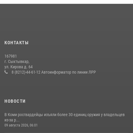
25 июля 2026, 10:45
12
В Усть-Вымском районе росгвардейцы задержала необычного
покупателя
14 июля 2026, 11:49
В Коми за неделю росгвардейцы изъяли 44 единицы охотничьего
КОНТАКТЫ
оружия
12 июля 2026, 06:14
167981
г. Сыктывкар,
В Сыктывкаре росгвардейцы приняли участие в молебне в рамках
ул. Кирова д. 64
Дня Крещения Руси и Дня святого равноапостольного князя
8 (8212)-44-61-12 Автоинформатор по линии ЛРР
Владимира
28 июля 2026, 13:32
8
НОВОСТИ
В Коми росгвардейцы изъяли более 30 единиц оружия у владельцев
из-за р...
09 августа 2026, 06:01