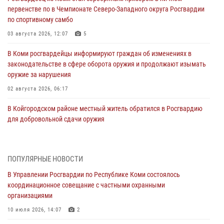
первенстве по в Чемпионате Северо-Западного округа Росгвардии
по спортивному самбо
03 августа 2026, 12:07
5
В Коми росгвардейцы информируют граждан об изменениях в
законодательстве в сфере оборота оружия и продолжают изымать
оружие за нарушения
02 августа 2026, 06:17
В Койгородском районе местный житель обратился в Росгвардию
для добровольной сдачи оружия
31 июля 2026, 10:55
Временно исполняющий обязанности начальника Управления
ПОПУЛЯРНЫЕ НОВОСТИ
Росгвардии по Республике Коми лично проверил ДОЛ «Орленок»
В Управлении Росгвардии по Республике Коми состоялось
31 июля 2026, 06:57
8
координационное совещание с частными охранными
организациями
В Усинске росгвардейцы оперативно отработали план «Квартал»
10 июля 2026, 14:07
2
30 июля 2026, 13:53