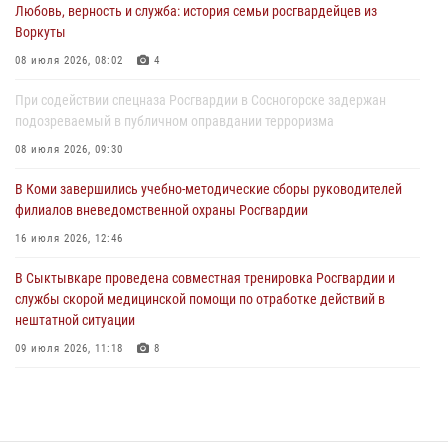
Любовь, верность и служба: история семьи росгвардейцев из
В Санкт-Петербурге прошел окружной этап ежегодного
Воркуты
Всероссийского конкурса профессионального мастерства среди
сотрудников вневедомственной охраны Росгвардии
08 июля 2026, 08:02
4
28 июля 2026, 15:09
12
При содействии спецназа Росгвардии в Сосногорске задержан
подозреваемый в публичном оправдании терроризма
В Сыктывкаре росгвардейцы приняли участие в молебне в рамках
Дня Крещения Руси и Дня святого равноапостольного князя
08 июля 2026, 09:30
Владимира
В Коми завершились учебно-методические сборы руководителей
28 июля 2026, 13:32
8
филиалов вневедомственной охраны Росгвардии
В Коми за неделю росгвардейцами выявлено более 10
16 июля 2026, 12:46
правонарушений в области оборота оружия и частной охранной
деятельности
В Сыктывкаре проведена совместная тренировка Росгвардии и
службы скорой медицинской помощи по отработке действий в
26 июля 2026, 06:48
нештатной ситуации
09 июля 2026, 11:18
8
В Коми росгвардейцы поздравили с юбилеем директора филиала
ВГТРК «Коми Гор» Юлию Чубову
23 июля 2026, 09:18