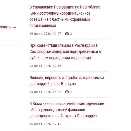
оружие за нарушения
В Управлении Росгвардии по Республике
Коми состоялось координационное
02 августа 2026, 06:17
совещание с частными охранными
В Койгородском районе местный житель
организациями
ующая →
обратился в Росгвардию для добровольной
10 июля 2026, 14:07
2
сдачи оружия
При содействии спецназа Росгвардии в
31 июля 2026, 10:55
Сосногорске задержан подозреваемый в
Временно исполняющий обязанности
публичном оправдании терроризма
начальника Управления Росгвардии по
08 июля 2026, 09:30
Республике Коми лично проверил ДОЛ
«Орленок»
Любовь, верность и служба: история семьи
росгвардейцев из Воркуты
31 июля 2026, 06:57
8
08 июля 2026, 08:02
4
В Усинске росгвардейцы оперативно
отработали план «Квартал»
В Коми завершились учебно-методические
сборы руководителей филиалов
30 июля 2026, 13:53
вневедомственной охраны Росгвардии
В Санкт-Петербурге прошел окружной этап
16 июля 2026, 12:46
ежегодного Всероссийского конкурса