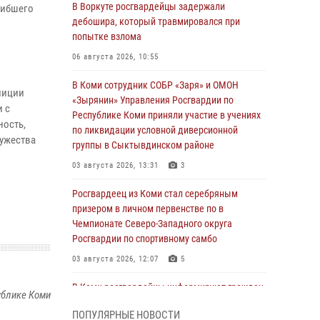
В Воркуте росгвардейцы задержали
гибшего
дебошира, который травмировался при
попытке взлома
06 августа 2026, 10:55
В Коми сотрудник СОБР «Заря» и ОМОН
лиции
«Зырянин» Управления Росгвардии по
и с
Республике Коми приняли участие в учениях
ность,
по ликвидации условной диверсионной
ужества
группы в Сыктывдинском районе
03 августа 2026, 13:31
3
Росгвардеец из Коми стал серебряным
призером в личном первенстве по в
Чемпионате Северо-Западного округа
Росгвардии по спортивному самбо
03 августа 2026, 12:07
5
В Коми росгвардейцы информируют граждан
ублике Коми
об изменениях в законодательстве в сфере
ПОПУЛЯРНЫЕ НОВОСТИ
оборота оружия и продолжают изымать