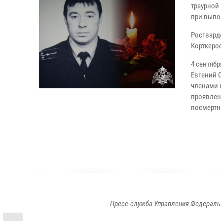
траурной
при выпо
Росгвард
Корткеро
4 сентяб
Евгений 
членами 
проявлен
посмертн
Пресс-служба Управления Федераль