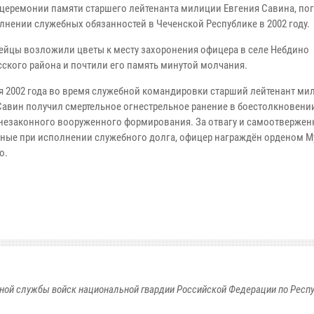
 церемонии памяти старшего лейтенанта милиции Евгения Савина, по
лнении служебных обязанностей в Чеченской Республике в 2002 году.
ейцы возложили цветы к месту захоронения офицера в селе Небдино
сского района и почтили его память минутой молчания.
ря 2002 года во время служебной командировки старший лейтенант ми
Савин получил смертельное огнестрельное ранение в боестолкновени
незаконного вооруженного формирования. За отвагу и самоотвержен
ные при исполнении служебного долга, офицер награждён орденом М
о.
ной службы войск национальной гвардии Российской Федерации по Респ