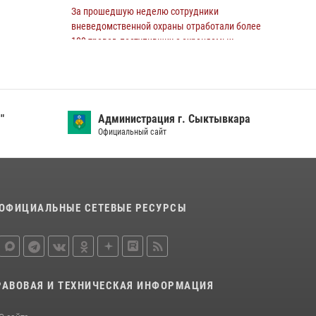
профессионального мастерства среди
За прошедшую неделю сотрудники
сотрудников вневедомственной охраны
вневедомственной охраны отработали более
Росгвардии
100 тревог, поступивших с охраняемых
объектов
28 июля 2026, 15:09
12
24 июля 2026, 13:51
В Сыктывкаре росгвардейцы приняли
участие в молебне в рамках Дня Крещения
В Сыктывкаре проведена совместная
Руси и Дня святого равноапостольного князя
"
Администрация г. Сыктывкара
тренировка Росгвардии и службы скорой
Владимира
Официальный сайт
медицинской помощи по отработке действий
в нештатной ситуации
28 июля 2026, 13:32
8
09 июля 2026, 11:18
8
В Коми росгвардейцы обеспечивают
ОФИЦИАЛЬНЫЕ СЕТЕВЫЕ РЕСУРСЫ
правопорядок всероссийского фестиваля
воздухоплавания «ЖИВОЙ ВОЗДУХ»
19 июля 2026, 14:02
1
В Коми росгвардейцы поздравили с юбилеем
РАВОВАЯ И ТЕХНИЧЕСКАЯ ИНФОРМАЦИЯ
директора филиала ВГТРК «Коми Гор» Юлию
Чубову