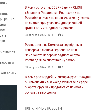
тва и
В Коми сотрудник СОБР «Заря» и ОМОН
«Зырянин» Управления Росгвардии по
ства.
Республике Коми приняли участие в учениях
р I решил
по ликвидации условной диверсионной
тали
группы в Сыктывдинском районе
нном
щать
03 августа 2026, 13:31
3
при
Росгвардеец из Коми стал серебряным
призером в личном первенстве по в
роические
Чемпионате Северо-Западного округа
Росгвардии по спортивному самбо
вности и
03 августа 2026, 12:07
5
ской армии
В Коми росгвардейцы информируют граждан
об изменениях в законодательстве в сфере
оборота оружия и продолжают изымать
оружие за нарушения
02 августа 2026, 06:17
ПОПУЛЯРНЫЕ НОВОСТИ
В Койгородском районе местный житель