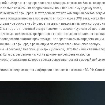
акой выбор даты подчеркивает, что офицеры служат во благо государс
не только служебным предписаниям, но и неписаному кодексу чести,
ющему всех офицеров. В этот день чествуют командный состав ведом
ание офицера впервые прозвучало в России еще в XVII веке, когда Пет
 отдельное сословие офицеров, первыми представителями которого с
 С тех пор этот почетный статус неизменно ассоциируется в обществе
 с честью, доблестью, храбростью и готовностью до последнего защи
Впоследствии знатное происхождение перестало быть определяющим 
ии звания офицера, а решающим фактором стали воинские заслуги.
ны - Александр Невский, Дмитрий Донской, Петр Великий, славные ге
 Кутузов, Багратион и многие другие - по сей день остаются
еского служения, которое всегда основывалось на высочайшей духо
ловых ведомств, так и офицеров в запасе и в отставке ВС РФ, Совет