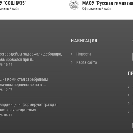
У "СОШ №35"
МАОУ "Русская гимназия
альный сайт
Официальный сайт
И
НАВИГАЦИЯ
росгвардейцы задержали дебошира,
Новости
вмировался при п...
Карта сайта
26, 10:55
П
ц из Коми стал серебряным
личном первенстве по в ...
26, 12:07
гвардейцы информируют граждан
ях в законодательст...
26, 06:17