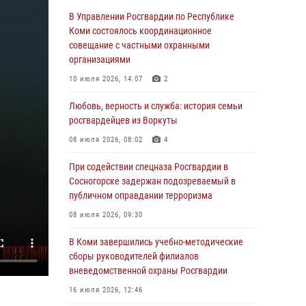
обратился в Росгвардию для добровольной
В Управлении Росгвардии по Республике
сдачи оружия
Коми состоялось координационное
совещание с частными охранными
31 июля 2026, 10:55
организациями
Временно исполняющий обязанности
10 июля 2026, 14:07
2
начальника Управления Росгвардии по
Республике Коми лично проверил ДОЛ
Любовь, верность и служба: история семьи
«Орленок»
росгвардейцев из Воркуты
31 июля 2026, 06:57
8
08 июля 2026, 08:02
4
В Усинске росгвардейцы оперативно
При содействии спецназа Росгвардии в
отработали план «Квартал»
Сосногорске задержан подозреваемый в
публичном оправдании терроризма
30 июля 2026, 13:53
08 июля 2026, 09:30
В Санкт-Петербурге прошел окружной этап
ежегодного Всероссийского конкурса
В Коми завершились учебно-методические
профессионального мастерства среди
сборы руководителей филиалов
сотрудников вневедомственной охраны
вневедомственной охраны Росгвардии
Росгвардии
16 июля 2026, 12:46
28 июля 2026, 15:09
12