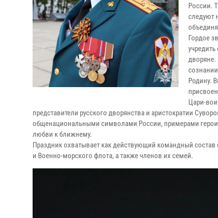
России. Т
следуют 
объединя
Гордое зв
учредить
дворяне.
сознании
Родину. 
присвоен
Цари-вои
представители русского дворянства и аристократии Суворов,
общенациональными символами России, примерами героич
любви к ближнему.
Праздник охватывает как действующий командный состав си
и Военно-морского флота, а также членов их семей.