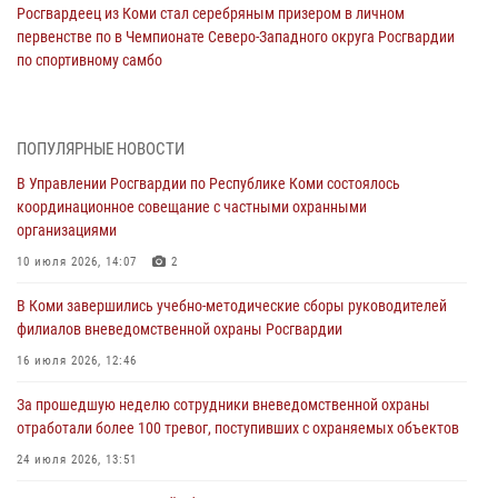
Росгвардеец из Коми стал серебряным призером в личном
первенстве по в Чемпионате Северо-Западного округа Росгвардии
по спортивному самбо
03 августа 2026, 12:07
5
В Коми росгвардейцы информируют граждан об изменениях в
ПОПУЛЯРНЫЕ НОВОСТИ
законодательстве в сфере оборота оружия и продолжают изымать
оружие за нарушения
В Управлении Росгвардии по Республике Коми состоялось
координационное совещание с частными охранными
02 августа 2026, 06:17
организациями
В Койгородском районе местный житель обратился в Росгвардию
10 июля 2026, 14:07
2
для добровольной сдачи оружия
В Коми завершились учебно-методические сборы руководителей
31 июля 2026, 10:55
филиалов вневедомственной охраны Росгвардии
Временно исполняющий обязанности начальника Управления
16 июля 2026, 12:46
Росгвардии по Республике Коми лично проверил ДОЛ «Орленок»
За прошедшую неделю сотрудники вневедомственной охраны
31 июля 2026, 06:57
8
отработали более 100 тревог, поступивших с охраняемых объектов
В Усинске росгвардейцы оперативно отработали план «Квартал»
24 июля 2026, 13:51
30 июля 2026, 13:53