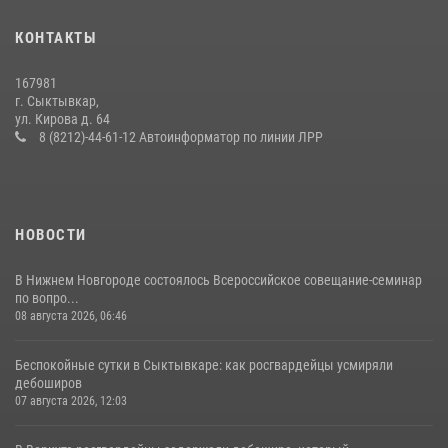
25 июля 2026, 10:45
12
КОНТАКТЫ
В Усть-Вымском районе росгвардейцы задержала необычного
покупателя
167981
14 июля 2026, 11:49
г. Сыктывкар,
ул. Кирова д. 64
В Коми за неделю росгвардейцы изъяли 44 единицы охотничьего
8 (8212)-44-61-12 Автоинформатор по линии ЛРР
оружия
12 июля 2026, 06:14
НОВОСТИ
В Нижнем Новгороде состоялось Всероссийское совещание-семинар
по вопро...
08 августа 2026, 06:46
Беспокойные сутки в Сыктывкаре: как росгвардейцы усмиряли
дебоширов
07 августа 2026, 12:03