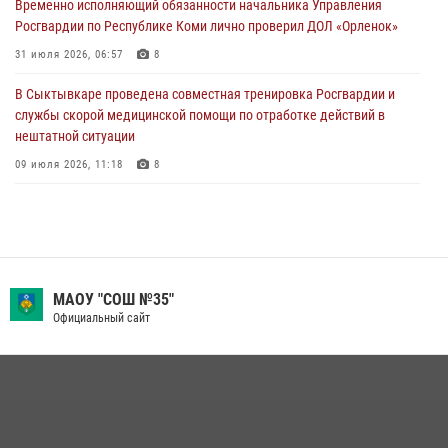
Временно исполняющий обязанности начальника Управления
Росгвардии по Республике Коми лично проверил ДОЛ «Орленок»
В Санкт-Петербурге прошел окружной этап ежегодного
Всероссийского конкурса профессионального мастерства среди
31 июля 2026, 06:57
8
сотрудников вневедомственной охраны Росгвардии
В Сыктывкаре проведена совместная тренировка Росгвардии и
28 июля 2026, 15:09
12
службы скорой медицинской помощи по отработке действий в
нештатной ситуации
09 июля 2026, 11:18
8
В Коми росгвардейцы обеспечивают правопорядок всероссийского
фестиваля воздухоплавания «ЖИВОЙ ВОЗДУХ»
19 июля 2026, 14:02
1
В Коми росгвардейцы поздравили с юбилеем директора филиала
МАОУ "СОШ №35"
ВГТРК «Коми Гор» Юлию Чубову
Официальный сайт
23 июля 2026, 09:18
В Сыктывкаре состоялась торжественная присяга для
военнослужащих по призыву в Центре подготовки личного состава
Росгвардии