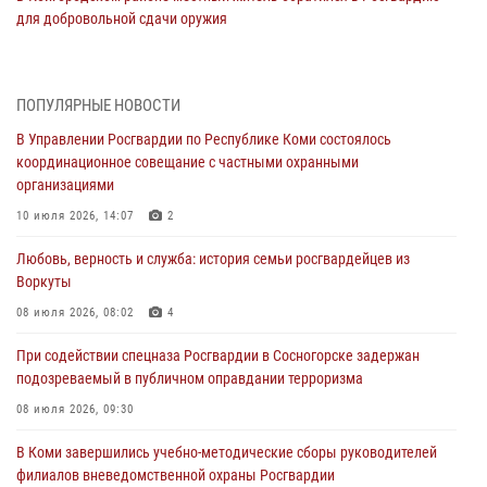
для добровольной сдачи оружия
31 июля 2026, 10:55
Временно исполняющий обязанности начальника Управления
ПОПУЛЯРНЫЕ НОВОСТИ
Росгвардии по Республике Коми лично проверил ДОЛ «Орленок»
В Управлении Росгвардии по Республике Коми состоялось
31 июля 2026, 06:57
8
координационное совещание с частными охранными
организациями
В Усинске росгвардейцы оперативно отработали план «Квартал»
10 июля 2026, 14:07
2
30 июля 2026, 13:53
Любовь, верность и служба: история семьи росгвардейцев из
В Санкт-Петербурге прошел окружной этап ежегодного
Воркуты
Всероссийского конкурса профессионального мастерства среди
сотрудников вневедомственной охраны Росгвардии
08 июля 2026, 08:02
4
28 июля 2026, 15:09
12
При содействии спецназа Росгвардии в Сосногорске задержан
подозреваемый в публичном оправдании терроризма
В Сыктывкаре росгвардейцы приняли участие в молебне в рамках
Дня Крещения Руси и Дня святого равноапостольного князя
08 июля 2026, 09:30
Владимира
В Коми завершились учебно-методические сборы руководителей
28 июля 2026, 13:32
8
филиалов вневедомственной охраны Росгвардии