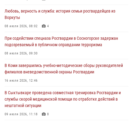
30 июля 2026, 13:53
Любовь, верность и служба: история семьи росгвардейцев из
В Санкт-Петербурге прошел окружной этап ежегодного
Воркуты
Всероссийского конкурса профессионального мастерства среди
сотрудников вневедомственной охраны Росгвардии
08 июля 2026, 08:02
4
28 июля 2026, 15:09
12
При содействии спецназа Росгвардии в Сосногорске задержан
подозреваемый в публичном оправдании терроризма
В Сыктывкаре росгвардейцы приняли участие в молебне в рамках
Дня Крещения Руси и Дня святого равноапостольного князя
08 июля 2026, 09:30
Владимира
В Коми завершились учебно-методические сборы руководителей
28 июля 2026, 13:32
8
филиалов вневедомственной охраны Росгвардии
В Коми за неделю росгвардейцами выявлено более 10
16 июля 2026, 12:46
правонарушений в области оборота оружия и частной охранной
деятельности
В Сыктывкаре проведена совместная тренировка Росгвардии и
службы скорой медицинской помощи по отработке действий в
26 июля 2026, 06:48
нештатной ситуации
09 июля 2026, 11:18
8
В Коми росгвардейцы обеспечивают правопорядок всероссийского
фестиваля воздухоплавания «ЖИВОЙ ВОЗДУХ»