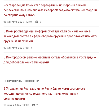
Росгвардеец из Коми стал серебряным призером в личном
первенстве по в Чемпионате Северо-Западного округа Росгвардии
по спортивному самбо
03 августа 2026, 12:07
5
В Коми росгвардейцы информируют граждан об изменениях в
законодательстве в сфере оборота оружия и продолжают изымать
оружие за нарушения
02 августа 2026, 06:17
В Койгородском районе местный житель обратился в Росгвардию
для добровольной сдачи оружия
31 июля 2026, 10:55
Временно исполняющий обязанности начальника Управления
ПОПУЛЯРНЫЕ НОВОСТИ
Росгвардии по Республике Коми лично проверил ДОЛ «Орленок»
В Управлении Росгвардии по Республике Коми состоялось
31 июля 2026, 06:57
8
координационное совещание с частными охранными
организациями
В Усинске росгвардейцы оперативно отработали план «Квартал»
10 июля 2026, 14:07
2