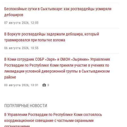
Беспокойные сутки в Сыктывкаре: как росгвардейцы усмиряли
дебоширов
07 августа 2026, 12:03
В Воркуте росгвардейцы задержали дебошира, который
травмировался при попытке взлома
06 августа 2026, 10:55
В Коми сотрудник СОБР «Заря» и ОМОН «Зырянин» Управления
Росгвардии по Республике Коми приняли участие в учениях по
ликвидации условной диверсионной группы в Сыктывдинском
районе
03 августа 2026, 13:31
3
Росгвардеец из Коми стал серебряным призером в личном
первенстве по в Чемпионате Северо-Западного округа Росгвардии
ПОПУЛЯРНЫЕ НОВОСТИ
по спортивному самбо
В Управлении Росгвардии по Республике Коми состоялось
03 августа 2026, 12:07
5
координационное совещание с частными охранными
организациями