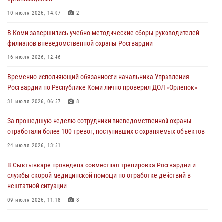
В Коми росгвардейцы информируют граждан об изменениях в
законодательстве в сфере оборота оружия и продолжают изымать
10 июля 2026, 14:07
2
оружие за нарушения
В Коми завершились учебно-методические сборы руководителей
02 августа 2026, 06:17
филиалов вневедомственной охраны Росгвардии
В Койгородском районе местный житель обратился в Росгвардию
16 июля 2026, 12:46
для добровольной сдачи оружия
Временно исполняющий обязанности начальника Управления
31 июля 2026, 10:55
Росгвардии по Республике Коми лично проверил ДОЛ «Орленок»
Временно исполняющий обязанности начальника Управления
31 июля 2026, 06:57
8
Росгвардии по Республике Коми лично проверил ДОЛ «Орленок»
За прошедшую неделю сотрудники вневедомственной охраны
31 июля 2026, 06:57
8
отработали более 100 тревог, поступивших с охраняемых объектов
В Усинске росгвардейцы оперативно отработали план «Квартал»
24 июля 2026, 13:51
30 июля 2026, 13:53
В Сыктывкаре проведена совместная тренировка Росгвардии и
службы скорой медицинской помощи по отработке действий в
нештатной ситуации
09 июля 2026, 11:18
8
В Коми росгвардейцы обеспечивают правопорядок всероссийского