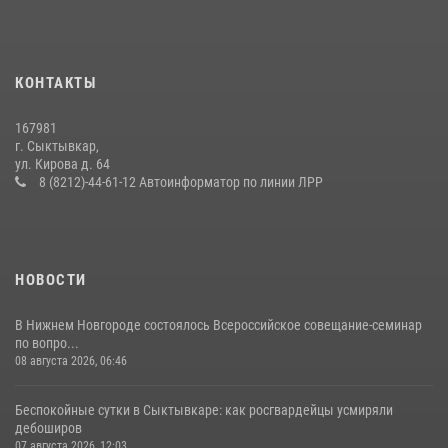
Росгвардии
25 июля 2026, 10:45
12
КОНТАКТЫ
В Усть-Вымском районе росгвардейцы задержала необычного
покупателя
167981
14 июля 2026, 11:49
г. Сыктывкар,
ул. Кирова д. 64
Временно исполняющий обязанности начальника Управления
8 (8212)-44-61-12 Автоинформатор по линии ЛРР
Росгвардии по Республике Коми лично проверил ДОЛ «Орленок»
31 июля 2026, 06:57
8
НОВОСТИ
В Нижнем Новгороде состоялось Всероссийское совещание-семинар
по вопро...
08 августа 2026, 06:46
Беспокойные сутки в Сыктывкаре: как росгвардейцы усмиряли
дебоширов
07 августа 2026, 12:03