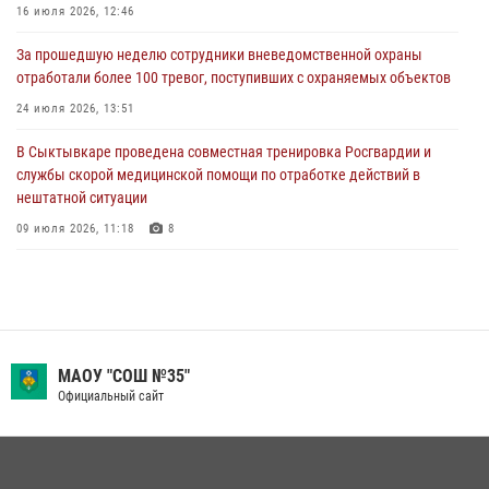
В Усинске росгвардейцы оперативно отработали план «Квартал»
16 июля 2026, 12:46
30 июля 2026, 13:53
За прошедшую неделю сотрудники вневедомственной охраны
отработали более 100 тревог, поступивших с охраняемых объектов
В Санкт-Петербурге прошел окружной этап ежегодного
Всероссийского конкурса профессионального мастерства среди
24 июля 2026, 13:51
сотрудников вневедомственной охраны Росгвардии
В Сыктывкаре проведена совместная тренировка Росгвардии и
28 июля 2026, 15:09
12
службы скорой медицинской помощи по отработке действий в
нештатной ситуации
09 июля 2026, 11:18
8
В Коми росгвардейцы обеспечивают правопорядок всероссийского
фестиваля воздухоплавания «ЖИВОЙ ВОЗДУХ»
19 июля 2026, 14:02
1
В Коми росгвардейцы поздравили с юбилеем директора филиала
МАОУ "СОШ №35"
ВГТРК «Коми Гор» Юлию Чубову
Официальный сайт
23 июля 2026, 09:18
В Сыктывкаре состоялась торжественная присяга для
военнослужащих по призыву в Центре подготовки личного состава