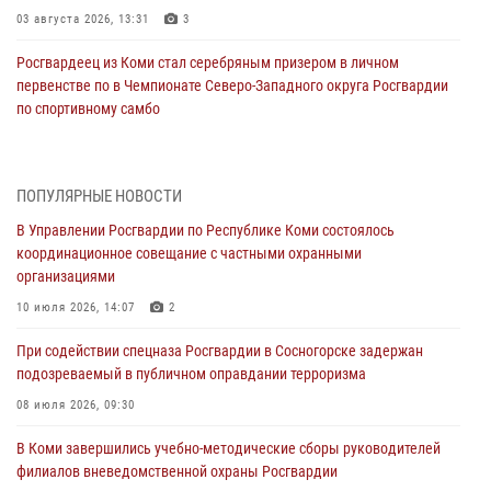
03 августа 2026, 13:31
3
Росгвардеец из Коми стал серебряным призером в личном
первенстве по в Чемпионате Северо-Западного округа Росгвардии
по спортивному самбо
03 августа 2026, 12:07
5
В Коми росгвардейцы информируют граждан об изменениях в
ПОПУЛЯРНЫЕ НОВОСТИ
законодательстве в сфере оборота оружия и продолжают изымать
оружие за нарушения
В Управлении Росгвардии по Республике Коми состоялось
координационное совещание с частными охранными
02 августа 2026, 06:17
организациями
В Койгородском районе местный житель обратился в Росгвардию
10 июля 2026, 14:07
2
для добровольной сдачи оружия
При содействии спецназа Росгвардии в Сосногорске задержан
31 июля 2026, 10:55
подозреваемый в публичном оправдании терроризма
Временно исполняющий обязанности начальника Управления
08 июля 2026, 09:30
Росгвардии по Республике Коми лично проверил ДОЛ «Орленок»
В Коми завершились учебно-методические сборы руководителей
31 июля 2026, 06:57
8
филиалов вневедомственной охраны Росгвардии