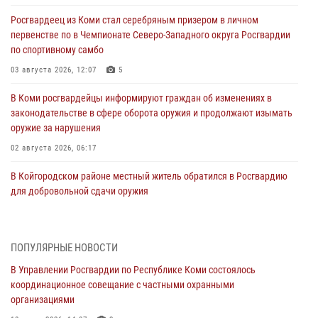
Росгвардеец из Коми стал серебряным призером в личном
первенстве по в Чемпионате Северо-Западного округа Росгвардии
по спортивному самбо
03 августа 2026, 12:07
5
В Коми росгвардейцы информируют граждан об изменениях в
законодательстве в сфере оборота оружия и продолжают изымать
оружие за нарушения
02 августа 2026, 06:17
В Койгородском районе местный житель обратился в Росгвардию
для добровольной сдачи оружия
31 июля 2026, 10:55
Временно исполняющий обязанности начальника Управления
ПОПУЛЯРНЫЕ НОВОСТИ
Росгвардии по Республике Коми лично проверил ДОЛ «Орленок»
В Управлении Росгвардии по Республике Коми состоялось
31 июля 2026, 06:57
8
координационное совещание с частными охранными
организациями
В Усинске росгвардейцы оперативно отработали план «Квартал»