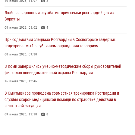
10 июля 2026, 14:07
2
30 июля 2026, 13:53
Любовь, верность и служба: история семьи росгвардейцев из
В Санкт-Петербурге прошел окружной этап ежегодного
Воркуты
Всероссийского конкурса профессионального мастерства среди
сотрудников вневедомственной охраны Росгвардии
08 июля 2026, 08:02
4
28 июля 2026, 15:09
12
При содействии спецназа Росгвардии в Сосногорске задержан
подозреваемый в публичном оправдании терроризма
В Сыктывкаре росгвардейцы приняли участие в молебне в рамках
Дня Крещения Руси и Дня святого равноапостольного князя
08 июля 2026, 09:30
Владимира
В Коми завершились учебно-методические сборы руководителей
28 июля 2026, 13:32
8
филиалов вневедомственной охраны Росгвардии
В Коми за неделю росгвардейцами выявлено более 10
16 июля 2026, 12:46
правонарушений в области оборота оружия и частной охранной
деятельности
В Сыктывкаре проведена совместная тренировка Росгвардии и
службы скорой медицинской помощи по отработке действий в
26 июля 2026, 06:48
нештатной ситуации
09 июля 2026, 11:18
8
В Коми росгвардейцы обеспечивают правопорядок всероссийского
фестиваля воздухоплавания «ЖИВОЙ ВОЗДУХ»