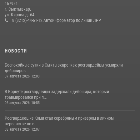
14 июля 2026, 11:49
167981
г. Сыктывкар,
В Сыктывкаре состоялась торжественная присяга для
ул. Кирова д. 64
военнослужащих по призыву в Центре подготовки личного состава
8 (8212)-44-61-12 Автоинформатор по линии ЛРР
Росгвардии
25 июля 2026, 10:45
12
НОВОСТИ
Беспокойные сутки в Сыктывкаре: как росгвардейцы усмиряли
дебоширов
07 августа 2026, 12:03
В Воркуте росгвардейцы задержали дебошира, который
травмировался при п...
06 августа 2026, 10:55
Росгвардеец из Коми стал серебряным призером в личном
первенстве по в ...
03 августа 2026, 12:07