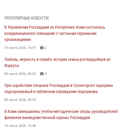
02 августа 2026, 06:17
В Койгородском районе местный житель обратился в Росгвардию
ПОПУЛЯРНЫЕ НОВОСТИ
для добровольной сдачи оружия
В Управлении Росгвардии по Республике Коми состоялось
31 июля 2026, 10:55
координационное совещание с частными охранными
организациями
Временно исполняющий обязанности начальника Управления
Росгвардии по Республике Коми лично проверил ДОЛ «Орленок»
10 июля 2026, 14:07
2
31 июля 2026, 06:57
8
Любовь, верность и служба: история семьи росгвардейцев из
Воркуты
В Усинске росгвардейцы оперативно отработали план «Квартал»
08 июля 2026, 08:02
4
30 июля 2026, 13:53
При содействии спецназа Росгвардии в Сосногорске задержан
В Санкт-Петербурге прошел окружной этап ежегодного
подозреваемый в публичном оправдании терроризма
Всероссийского конкурса профессионального мастерства среди
сотрудников вневедомственной охраны Росгвардии
08 июля 2026, 09:30
28 июля 2026, 15:09
12
В Коми завершились учебно-методические сборы руководителей
филиалов вневедомственной охраны Росгвардии
В Сыктывкаре росгвардейцы приняли участие в молебне в рамках
Дня Крещения Руси и Дня святого равноапостольного князя
16 июля 2026, 12:46
Владимира