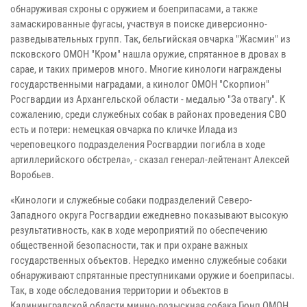
обнаруживая схроны с оружием и боеприпасами, а также
замаскированные фугасы, участвуя в поиске диверсионно-
разведывательных групп. Так, бельгийская овчарка "Жасмин" из
псковского ОМОН "Кром" нашла оружие, спрятанное в дровах в
сарае, и таких примеров много. Многие кинологи награждены
государственными наградами, а кинолог ОМОН "Скорпион"
Росгвардии из Архангельской области - медалью "За отвагу". К
сожалению, среди служебных собак в районах проведения СВО
есть и потери: немецкая овчарка по кличке Илада из
череповецкого подразделения Росгвардии погибла в ходе
артиллерийского обстрела», - сказал генерал-лейтенант Алексей
Воробьев.
«Кинологи и служебные собаки подразделений Северо-
Западного округа Росгвардии ежедневно показывают высокую
результативность, как в ходе мероприятий по обеспечению
общественной безопасности, так и при охране важных
государственных объектов. Нередко именно служебные собаки
обнаруживают спрятанные преступниками оружие и боеприпасы.
Так, в ходе обследования территории и объектов в
Калининградской области минно-розыскная собака Гюнп ОМОН