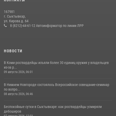
КОНТАКТЫ
Владимира
28 июля 2026, 13:32
8
167981
г. Сыктывкар,
В Усинске росгвардейцы оперативно отработали план «Квартал»
ул. Кирова д. 64
8 (8212)-44-61-12 Автоинформатор по линии ЛРР
30 июля 2026, 13:53
НОВОСТИ
В Коми росгвардейцы изъяли более 30 единиц оружия у владельцев
из-за р...
09 августа 2026, 06:01
В Нижнем Новгороде состоялось Всероссийское совещание-семинар
по вопро...
08 августа 2026, 06:46
Беспокойные сутки в Сыктывкаре: как росгвардейцы усмиряли
дебоширов