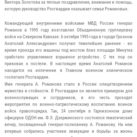
Виктора Золотова за теплые поздравления, внимание и помощь,
которую руководство Росгвардии оказывает семье Романовых.
Командующий внутренними войсками МВД России генерал
Романов в 1995 году возглавлял Объединенную группировку
войск на Северном Кавказе. 6 октября 1995 года в городе Грозном
Анатолий Александрович получил тяжелейшее ранение - во
время проезда его машины под мостом близ площади Минутка
сработало управляемое взрывное устройство. С тех пор он
прикован к постели. В настоящее время Анатолий Романов
находится на излечении в Главном военном клиническом
госпитале Росгвардии.
Имя генерала А. Романова стало в России олицетворением
мужества и стойкости. В Росгвардии он является примером для
военнослужащих и сотрудников, в его честь проходят
мероприятия по военно-патриотическому воспитанию воинов
войск правопорядка. Так, 24 сентября в Гарнизонном доме
офицеров ОДОН им. Ф.Э. Дзержинского состоялся тематический
вечер, посвященный генерал-полковнику А. Романову. На нем
впервые собрались участники эвакуации и борьбы за жизнь