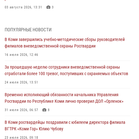
03 августа 2026, 13:31
3
Росгвардеец из Коми стал серебряным призером в личном
первенстве по в Чемпионате Северо-Западного округа Росгвардии
ПОПУЛЯРНЫЕ НОВОСТИ
по спортивному самбо
В Коми завершились учебно-методические сборы руководителей
03 августа 2026, 12:07
5
филиалов вневедомственной охраны Росгвардии
В Коми росгвардейцы информируют граждан об изменениях в
16 июля 2026, 12:46
законодательстве в сфере оборота оружия и продолжают изымать
оружие за нарушения
За прошедшую неделю сотрудники вневедомственной охраны
отработали более 100 тревог, поступивших с охраняемых объектов
02 августа 2026, 06:17
24 июля 2026, 13:51
В Койгородском районе местный житель обратился в Росгвардию
для добровольной сдачи оружия
Временно исполняющий обязанности начальника Управления
Росгвардии по Республике Коми лично проверил ДОЛ «Орленок»
31 июля 2026, 10:55
31 июля 2026, 06:57
8
Временно исполняющий обязанности начальника Управления
Росгвардии по Республике Коми лично проверил ДОЛ «Орленок»
В Коми росгвардейцы поздравили с юбилеем директора филиала
ВГТРК «Коми Гор» Юлию Чубову
31 июля 2026, 06:57
8
23 июля 2026, 09:18