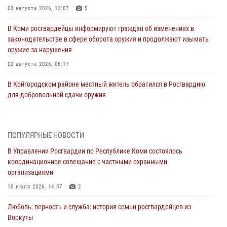
03 августа 2026, 12:07
5
В Коми росгвардейцы информируют граждан об изменениях в
законодательстве в сфере оборота оружия и продолжают изымать
оружие за нарушения
02 августа 2026, 06:17
В Койгородском районе местный житель обратился в Росгвардию
для добровольной сдачи оружия
31 июля 2026, 10:55
Временно исполняющий обязанности начальника Управления
ПОПУЛЯРНЫЕ НОВОСТИ
Росгвардии по Республике Коми лично проверил ДОЛ «Орленок»
В Управлении Росгвардии по Республике Коми состоялось
31 июля 2026, 06:57
8
координационное совещание с частными охранными
организациями
В Усинске росгвардейцы оперативно отработали план «Квартал»
10 июля 2026, 14:07
2
30 июля 2026, 13:53
Любовь, верность и служба: история семьи росгвардейцев из
В Санкт-Петербурге прошел окружной этап ежегодного
Воркуты
Всероссийского конкурса профессионального мастерства среди