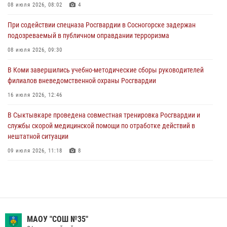
сотрудников вневедомственной охраны Росгвардии
08 июля 2026, 08:02
4
28 июля 2026, 15:09
12
При содействии спецназа Росгвардии в Сосногорске задержан
подозреваемый в публичном оправдании терроризма
В Сыктывкаре росгвардейцы приняли участие в молебне в рамках
Дня Крещения Руси и Дня святого равноапостольного князя
08 июля 2026, 09:30
Владимира
В Коми завершились учебно-методические сборы руководителей
28 июля 2026, 13:32
8
филиалов вневедомственной охраны Росгвардии
В Коми за неделю росгвардейцами выявлено более 10
16 июля 2026, 12:46
правонарушений в области оборота оружия и частной охранной
деятельности
В Сыктывкаре проведена совместная тренировка Росгвардии и
службы скорой медицинской помощи по отработке действий в
26 июля 2026, 06:48
нештатной ситуации
09 июля 2026, 11:18
8
В Коми росгвардейцы обеспечивают правопорядок всероссийского
фестиваля воздухоплавания «ЖИВОЙ ВОЗДУХ»
19 июля 2026, 14:02
1
В Коми росгвардейцы поздравили с юбилеем директора филиала
МАОУ "СОШ №35"
ВГТРК «Коми Гор» Юлию Чубову