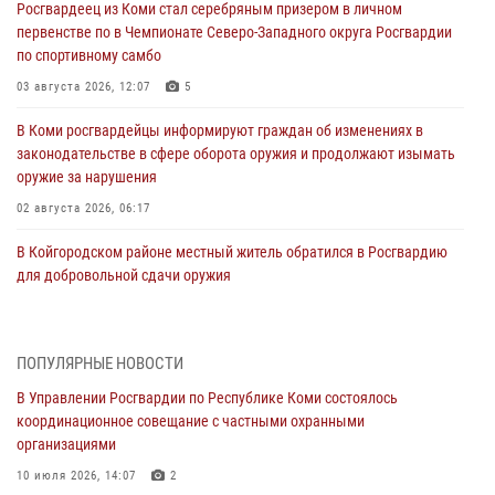
Росгвардеец из Коми стал серебряным призером в личном
первенстве по в Чемпионате Северо-Западного округа Росгвардии
по спортивному самбо
03 августа 2026, 12:07
5
В Коми росгвардейцы информируют граждан об изменениях в
законодательстве в сфере оборота оружия и продолжают изымать
оружие за нарушения
02 августа 2026, 06:17
В Койгородском районе местный житель обратился в Росгвардию
для добровольной сдачи оружия
31 июля 2026, 10:55
Временно исполняющий обязанности начальника Управления
ПОПУЛЯРНЫЕ НОВОСТИ
Росгвардии по Республике Коми лично проверил ДОЛ «Орленок»
В Управлении Росгвардии по Республике Коми состоялось
31 июля 2026, 06:57
8
координационное совещание с частными охранными
организациями
В Усинске росгвардейцы оперативно отработали план «Квартал»
10 июля 2026, 14:07
2
30 июля 2026, 13:53