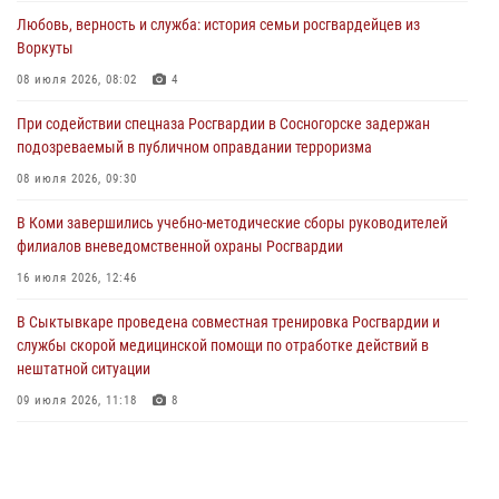
Любовь, верность и служба: история семьи росгвардейцев из
В Санкт-Петербурге прошел окружной этап ежегодного
Воркуты
Всероссийского конкурса профессионального мастерства среди
сотрудников вневедомственной охраны Росгвардии
08 июля 2026, 08:02
4
28 июля 2026, 15:09
12
При содействии спецназа Росгвардии в Сосногорске задержан
подозреваемый в публичном оправдании терроризма
В Сыктывкаре росгвардейцы приняли участие в молебне в рамках
Дня Крещения Руси и Дня святого равноапостольного князя
08 июля 2026, 09:30
Владимира
В Коми завершились учебно-методические сборы руководителей
28 июля 2026, 13:32
8
филиалов вневедомственной охраны Росгвардии
В Коми за неделю росгвардейцами выявлено более 10
16 июля 2026, 12:46
правонарушений в области оборота оружия и частной охранной
деятельности
В Сыктывкаре проведена совместная тренировка Росгвардии и
службы скорой медицинской помощи по отработке действий в
26 июля 2026, 06:48
нештатной ситуации
09 июля 2026, 11:18
8
В Коми росгвардейцы обеспечивают правопорядок всероссийского
фестиваля воздухоплавания «ЖИВОЙ ВОЗДУХ»