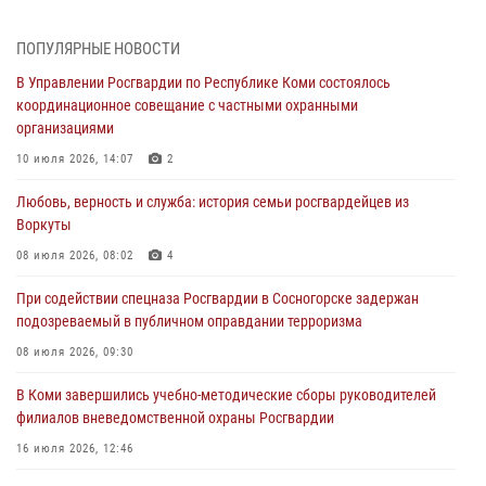
В Усинске росгвардейцы оперативно отработали план «Квартал»
ПОПУЛЯРНЫЕ НОВОСТИ
30 июля 2026, 13:53
В Управлении Росгвардии по Республике Коми состоялось
координационное совещание с частными охранными
В Санкт-Петербурге прошел окружной этап ежегодного
организациями
Всероссийского конкурса профессионального мастерства среди
сотрудников вневедомственной охраны Росгвардии
10 июля 2026, 14:07
2
28 июля 2026, 15:09
12
Любовь, верность и служба: история семьи росгвардейцев из
Воркуты
В Сыктывкаре росгвардейцы приняли участие в молебне в рамках
Дня Крещения Руси и Дня святого равноапостольного князя
08 июля 2026, 08:02
4
Владимира
При содействии спецназа Росгвардии в Сосногорске задержан
28 июля 2026, 13:32
8
подозреваемый в публичном оправдании терроризма
В Коми за неделю росгвардейцами выявлено более 10
08 июля 2026, 09:30
правонарушений в области оборота оружия и частной охранной
деятельности
В Коми завершились учебно-методические сборы руководителей
филиалов вневедомственной охраны Росгвардии
26 июля 2026, 06:48
16 июля 2026, 12:46
В Сыктывкаре состоялась торжественная присяга для