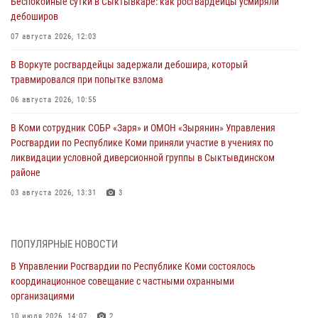
Беспокойные сутки в Сыктывкаре: как росгвардейцы усмиряли
дебоширов
07 августа 2026, 12:03
В Воркуте росгвардейцы задержали дебошира, который
травмировался при попытке взлома
06 августа 2026, 10:55
В Коми сотрудник СОБР «Заря» и ОМОН «Зырянин» Управления
Росгвардии по Республике Коми приняли участие в учениях по
ликвидации условной диверсионной группы в Сыктывдинском
районе
03 августа 2026, 13:31
3
Росгвардеец из Коми стал серебряным призером в личном
первенстве по в Чемпионате Северо-Западного округа Росгвардии
ПОПУЛЯРНЫЕ НОВОСТИ
по спортивному самбо
В Управлении Росгвардии по Республике Коми состоялось
03 августа 2026, 12:07
5
координационное совещание с частными охранными
организациями
В Коми росгвардейцы информируют граждан об изменениях в
законодательстве в сфере оборота оружия и продолжают изымать
10 июля 2026, 14:07
2