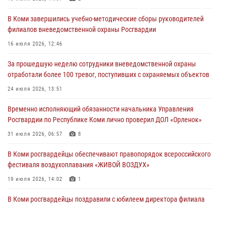
оружие за нарушения
В Коми завершились учебно-методические сборы руководителей
02 августа 2026, 06:17
филиалов вневедомственной охраны Росгвардии
В Койгородском районе местный житель обратился в Росгвардию
16 июля 2026, 12:46
для добровольной сдачи оружия
За прошедшую неделю сотрудники вневедомственной охраны
31 июля 2026, 10:55
отработали более 100 тревог, поступивших с охраняемых объектов
Временно исполняющий обязанности начальника Управления
24 июля 2026, 13:51
Росгвардии по Республике Коми лично проверил ДОЛ «Орленок»
Временно исполняющий обязанности начальника Управления
31 июля 2026, 06:57
8
Росгвардии по Республике Коми лично проверил ДОЛ «Орленок»
В Усинске росгвардейцы оперативно отработали план «Квартал»
31 июля 2026, 06:57
8
30 июля 2026, 13:53
В Коми росгвардейцы обеспечивают правопорядок всероссийского
фестиваля воздухоплавания «ЖИВОЙ ВОЗДУХ»
19 июля 2026, 14:02
1
В Коми росгвардейцы поздравили с юбилеем директора филиала
ВГТРК «Коми Гор» Юлию Чубову
23 июля 2026, 09:18