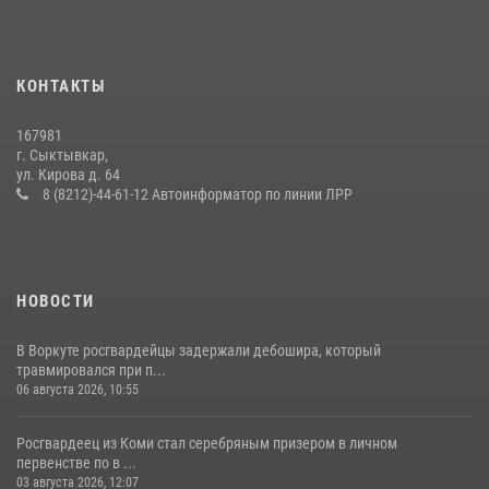
24 июля 2026, 13:51
В Усть-Вымском районе росгвардейцы задержала необычного
КОНТАКТЫ
покупателя
14 июля 2026, 11:49
167981
г. Сыктывкар,
В Сыктывкаре состоялась торжественная присяга для
ул. Кирова д. 64
военнослужащих по призыву в Центре подготовки личного состава
8 (8212)-44-61-12 Автоинформатор по линии ЛРР
Росгвардии
25 июля 2026, 10:45
12
НОВОСТИ
В Воркуте росгвардейцы задержали дебошира, который
травмировался при п...
06 августа 2026, 10:55
Росгвардеец из Коми стал серебряным призером в личном
первенстве по в ...
03 августа 2026, 12:07