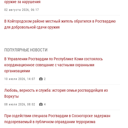
оружие за нарушения
02 августа 2026, 06:17
В Койгородском районе местный житель обратился в Росгвардию
для добровольной сдачи оружия
31 июля 2026, 10:55
Временно исполняющий обязанности начальника Управления
ПОПУЛЯРНЫЕ НОВОСТИ
Росгвардии по Республике Коми лично проверил ДОЛ «Орленок»
В Управлении Росгвардии по Республике Коми состоялось
31 июля 2026, 06:57
8
координационное совещание с частными охранными
организациями
В Усинске росгвардейцы оперативно отработали план «Квартал»
10 июля 2026, 14:07
2
30 июля 2026, 13:53
Любовь, верность и служба: история семьи росгвардейцев из
В Санкт-Петербурге прошел окружной этап ежегодного
Воркуты
Всероссийского конкурса профессионального мастерства среди
сотрудников вневедомственной охраны Росгвардии
08 июля 2026, 08:02
4
28 июля 2026, 15:09
12
При содействии спецназа Росгвардии в Сосногорске задержан
подозреваемый в публичном оправдании терроризма
В Сыктывкаре росгвардейцы приняли участие в молебне в рамках