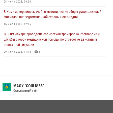
Дня Крещения Руси и Дня святого равноапостольного князя
08 июля 2026, 09:30
Владимира
В Коми завершились учебно-методические сборы руководителей
28 июля 2026, 13:32
8
филиалов вневедомственной охраны Росгвардии
В Коми за неделю росгвардейцами выявлено более 10
16 июля 2026, 12:46
правонарушений в области оборота оружия и частной охранной
деятельности
В Сыктывкаре проведена совместная тренировка Росгвардии и
службы скорой медицинской помощи по отработке действий в
26 июля 2026, 06:48
нештатной ситуации
09 июля 2026, 11:18
8
В Коми росгвардейцы обеспечивают правопорядок всероссийского
фестиваля воздухоплавания «ЖИВОЙ ВОЗДУХ»
19 июля 2026, 14:02
1
В Коми росгвардейцы поздравили с юбилеем директора филиала
МАОУ "СОШ №35"
ВГТРК «Коми Гор» Юлию Чубову
Официальный сайт
23 июля 2026, 09:18
За прошедшую неделю сотрудники вневедомственной охраны
отработали более 100 тревог, поступивших с охраняемых объектов