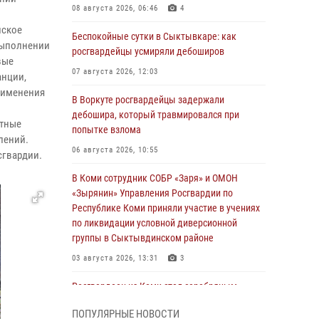
08 августа 2026, 06:46
4
йское
Беспокойные сутки в Сыктывкаре: как
выполнении
росгвардейцы усмиряли дебоширов
вые
07 августа 2026, 12:03
анции,
применения
В Воркуте росгвардейцы задержали
дебошира, который травмировался при
етные
попытке взлома
лений.
06 августа 2026, 10:55
сгвардии.
В Коми сотрудник СОБР «Заря» и ОМОН
«Зырянин» Управления Росгвардии по
Республике Коми приняли участие в учениях
по ликвидации условной диверсионной
группы в Сыктывдинском районе
03 августа 2026, 13:31
3
Росгвардеец из Коми стал серебряным
призером в личном первенстве по в
ПОПУЛЯРНЫЕ НОВОСТИ
Чемпионате Северо-Западного округа