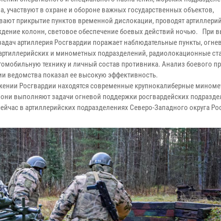
а, участвуют в охране и обороне важных государственных объектов,
вают прикрытие пунктов временной дислокации, проводят артиллери
дение колонн, световое обеспечение боевых действий ночью. При 
задач артиллерия Росгвардии поражает наблюдательные пункты, огне
артиллерийских и минометных подразделений, радиолокационные ст
втомобильную технику и личный состав противника. Анализ боевого 
ии ведомства показал ее высокую эффективность.
жении Росгвардии находятся современные крупнокалиберные мином
я они выполняют задачи огневой поддержки росгвардейских подразде
ейчас в артиллерийских подразделениях Северо-Западного округа Ро