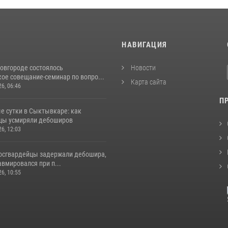
И
НАВИГАЦИЯ
овгороде состоялось
Новости
ое совещание-семинар по вопро...
Карта сайта
26, 06:46
П
е сутки в Сыктывкаре: как
цы усмиряли дебоширов
26, 12:03
росгвардейцы задержали дебошира,
вмировался при п...
26, 10:55