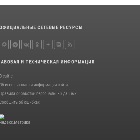
присяга для военнослужащих по призыву в
Центре подготовки личного состава
Росгвардии
25 июля 2026, 10:45
12
ОФИЦИАЛЬНЫЕ СЕТЕВЫЕ РЕСУРСЫ
В Усть-Вымском районе росгвардейцы
задержала необычного покупателя
14 июля 2026, 11:49
РАВОВАЯ И ТЕХНИЧЕСКАЯ ИНФОРМАЦИЯ
В Коми за неделю росгвардейцы изъяли 44
единицы охотничьего оружия
О сайте
12 июля 2026, 06:14
Об использовании информации сайта
Правила обработки персональных данных
Сообщить об ошибках