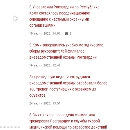
Росгвардии по спортивному самбо
В Управлении Росгвардии по Республике
Коми состоялось координационное
03 августа 2026, 12:07
5
совещание с частными охранными
В Коми росгвардейцы информируют граждан
организациями
об изменениях в законодательстве в сфере
10 июля 2026, 14:07
2
оборота оружия и продолжают изымать
оружие за нарушения
В Коми завершились учебно-методические
сборы руководителей филиалов
02 августа 2026, 06:17
вневедомственной охраны Росгвардии
В Койгородском районе местный житель
16 июля 2026, 12:46
обратился в Росгвардию для добровольной
сдачи оружия
За прошедшую неделю сотрудники
вневедомственной охраны отработали более
31 июля 2026, 10:55
100 тревог, поступивших с охраняемых
Временно исполняющий обязанности
объектов
начальника Управления Росгвардии по
24 июля 2026, 13:51
Республике Коми лично проверил ДОЛ
«Орленок»
В Сыктывкаре проведена совместная
тренировка Росгвардии и службы скорой
31 июля 2026, 06:57
8
медицинской помощи по отработке действий