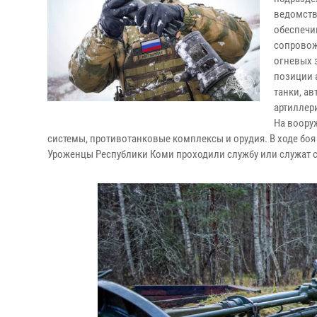
ведомств
обеспечи
сопровож
огневых 
позиции 
танки, а
артиллер
На воору
системы, противотанковые комплексы и орудия. В ходе бо
Уроженцы Республики Коми проходили службу или служат с