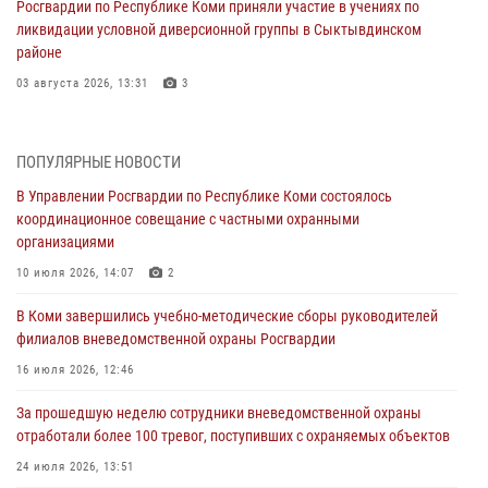
Росгвардии по Республике Коми приняли участие в учениях по
ликвидации условной диверсионной группы в Сыктывдинском
районе
03 августа 2026, 13:31
3
Росгвардеец из Коми стал серебряным призером в личном
первенстве по в Чемпионате Северо-Западного округа Росгвардии
ПОПУЛЯРНЫЕ НОВОСТИ
по спортивному самбо
В Управлении Росгвардии по Республике Коми состоялось
03 августа 2026, 12:07
5
координационное совещание с частными охранными
организациями
В Коми росгвардейцы информируют граждан об изменениях в
законодательстве в сфере оборота оружия и продолжают изымать
10 июля 2026, 14:07
2
оружие за нарушения
В Коми завершились учебно-методические сборы руководителей
02 августа 2026, 06:17
филиалов вневедомственной охраны Росгвардии
В Койгородском районе местный житель обратился в Росгвардию
16 июля 2026, 12:46
для добровольной сдачи оружия
За прошедшую неделю сотрудники вневедомственной охраны
31 июля 2026, 10:55
отработали более 100 тревог, поступивших с охраняемых объектов
Временно исполняющий обязанности начальника Управления
24 июля 2026, 13:51
Росгвардии по Республике Коми лично проверил ДОЛ «Орленок»