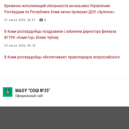
Временно исполняющий обязанности начальника Управления
31 июля 2026, 06:57
8
Росгвардии по Республике Коми лично проверил ДОЛ «Орленок»
В Усинске росгвардейцы оперативно отработали план «Квартал»
31 июля 2026, 06:57
8
30 июля 2026, 13:53
В Коми росгвардейцы поздравили с юбилеем директора филиала
ВГТРК «Коми Гор» Юлию Чубову
23 июля 2026, 09:18
В Коми росгвардейцы обеспечивают правопорядок всероссийского
фестиваля воздухоплавания «ЖИВОЙ ВОЗДУХ»
19 июля 2026, 14:02
1
В Сыктывкаре состоялась торжественная присяга для
военнослужащих по призыву в Центре подготовки личного состава
МАОУ "СОШ №35"
Росгвардии
Официальный сайт
25 июля 2026, 10:45
12
В Усть-Вымском районе росгвардейцы задержала необычного
покупателя
14 июля 2026, 11:49