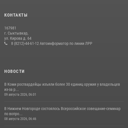
В Коми за неделю росгвардейцы изъяли 44 единицы охотничьего
КОНТАКТЫ
оружия
12 июля 2026, 06:14
167981
г. Сыктывкар,
В Сыктывкаре росгвардейцы приняли участие в молебне в рамках
ул. Кирова д. 64
Дня Крещения Руси и Дня святого равноапостольного князя
8 (8212)-44-61-12 Автоинформатор по линии ЛРР
Владимира
28 июля 2026, 13:32
8
НОВОСТИ
В Коми росгвардейцы изъяли более 30 единиц оружия у владельцев
из-за р...
09 августа 2026, 06:01
В Нижнем Новгороде состоялось Всероссийское совещание-семинар
по вопро...
08 августа 2026, 06:46