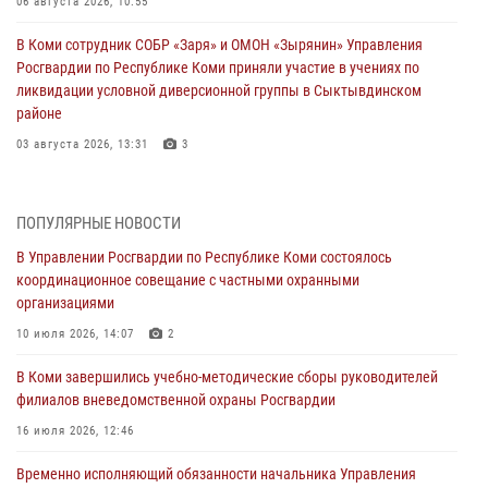
06 августа 2026, 10:55
В Коми сотрудник СОБР «Заря» и ОМОН «Зырянин» Управления
Росгвардии по Республике Коми приняли участие в учениях по
ликвидации условной диверсионной группы в Сыктывдинском
районе
03 августа 2026, 13:31
3
Росгвардеец из Коми стал серебряным призером в личном
первенстве по в Чемпионате Северо-Западного округа Росгвардии
ПОПУЛЯРНЫЕ НОВОСТИ
по спортивному самбо
В Управлении Росгвардии по Республике Коми состоялось
03 августа 2026, 12:07
5
координационное совещание с частными охранными
организациями
В Коми росгвардейцы информируют граждан об изменениях в
законодательстве в сфере оборота оружия и продолжают изымать
10 июля 2026, 14:07
2
оружие за нарушения
В Коми завершились учебно-методические сборы руководителей
02 августа 2026, 06:17
филиалов вневедомственной охраны Росгвардии
В Койгородском районе местный житель обратился в Росгвардию
16 июля 2026, 12:46
для добровольной сдачи оружия
Временно исполняющий обязанности начальника Управления
31 июля 2026, 10:55