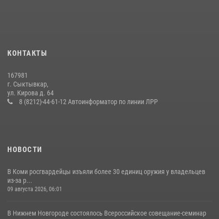
В Сыктывкаре состоялась торжественная присяга для
военнослужащих по призыву в Центре подготовки личного состава
Росгвардии
25 июля 2026, 10:45
12
КОНТАКТЫ
В Усть-Вымском районе росгвардейцы задержала необычного
покупателя
167981
14 июля 2026, 11:49
г. Сыктывкар,
ул. Кирова д. 64
В Коми за неделю росгвардейцы изъяли 44 единицы охотничьего
8 (8212)-44-61-12 Автоинформатор по линии ЛРР
оружия
12 июля 2026, 06:14
НОВОСТИ
В Коми росгвардейцы изъяли более 30 единиц оружия у владельцев
из-за р...
09 августа 2026, 06:01
В Нижнем Новгороде состоялось Всероссийское совещание-семинар