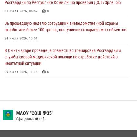
Росгвардии по Республике Коми лично проверил ДОЛ «Орленок»
Временно исполняющий обязанности начальника Управления
31 июля 2026, 06:57
8
Росгвардии по Республике Коми лично проверил ДОЛ «Орленок»
За прошедшую неделю сотрудники вневедомственной охраны
31 июля 2026, 06:57
8
отработали более 100 тревог, поступивших с охраняемых объектов
В Усинске росгвардейцы оперативно отработали план «Квартал»
24 июля 2026, 13:51
30 июля 2026, 13:53
В Сыктывкаре проведена совместная тренировка Росгвардии и
службы скорой медицинской помощи по отработке действий в
нештатной ситуации
09 июля 2026, 11:18
8
В Коми росгвардейцы обеспечивают правопорядок всероссийского
фестиваля воздухоплавания «ЖИВОЙ ВОЗДУХ»
19 июля 2026, 14:02
1
В Коми росгвардейцы поздравили с юбилеем директора филиала
МАОУ "СОШ №35"
ВГТРК «Коми Гор» Юлию Чубову
Официальный сайт
23 июля 2026, 09:18