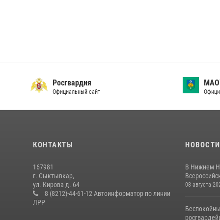
Росгвардия
МАО
Официальный сайт
Офици
КОНТАКТЫ
НОВОСТ
167981
В Нижнем Н
г. Сыктывкар,
Всероссийск
ул. Кирова д. 64
08 августа 20
8 (8212)-44-61-12 Автоинформатор по линии
ЛРР
Беспокойны
росгвардей