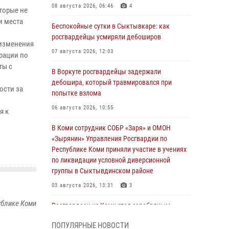
08 августа 2026, 06:46
4
торые не
и места
Беспокойные сутки в Сыктывкаре: как
росгвардейцы усмиряли дебоширов
 изменения
07 августа 2026, 12:03
рации по
ты с
В Воркуте росгвардейцы задержали
дебошира, который травмировался при
ости за
попытке взлома
06 августа 2026, 10:55
я к
В Коми сотрудник СОБР «Заря» и ОМОН
«Зырянин» Управления Росгвардии по
Республике Коми приняли участие в учениях
по ликвидации условной диверсионной
группы в Сыктывдинском районе
03 августа 2026, 13:31
3
ублике Коми
Росгвардеец из Коми стал серебряным
призером в личном первенстве по в
ПОПУЛЯРНЫЕ НОВОСТИ
Чемпионате Северо-Западного округа