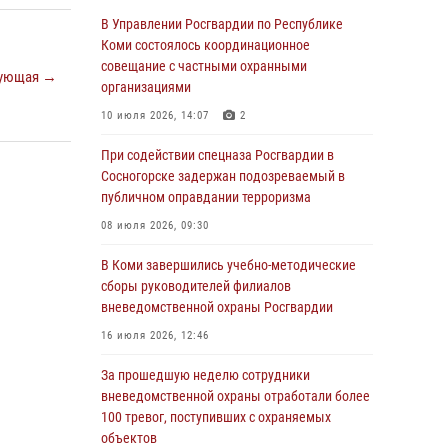
Росгвардии по спортивному самбо
В Управлении Росгвардии по Республике
Коми состоялось координационное
03 августа 2026, 12:07
5
совещание с частными охранными
ующая →
В Коми росгвардейцы информируют граждан
организациями
об изменениях в законодательстве в сфере
10 июля 2026, 14:07
2
оборота оружия и продолжают изымать
оружие за нарушения
При содействии спецназа Росгвардии в
Сосногорске задержан подозреваемый в
02 августа 2026, 06:17
публичном оправдании терроризма
В Койгородском районе местный житель
08 июля 2026, 09:30
обратился в Росгвардию для добровольной
сдачи оружия
В Коми завершились учебно-методические
сборы руководителей филиалов
31 июля 2026, 10:55
вневедомственной охраны Росгвардии
Временно исполняющий обязанности
16 июля 2026, 12:46
начальника Управления Росгвардии по
Республике Коми лично проверил ДОЛ
За прошедшую неделю сотрудники
«Орленок»
вневедомственной охраны отработали более
100 тревог, поступивших с охраняемых
31 июля 2026, 06:57
8
объектов