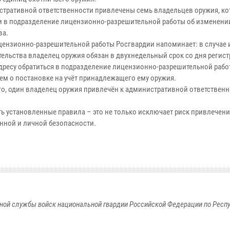
стративной ответственности привлечены семь владельцев оружия, ко
 в подразделение лицензионно-разрешительной работы об изменени
ва.
цензионно-разрешительной работы Росгвардии напоминает: в случае
тельства владелец оружия обязан в двухнедельный срок со дня регист
дресу обратиться в подразделение лицензионно-разрешительной рабо
ем о постановке на учёт принадлежащего ему оружия.
го, один владелец оружия привлечён к административной ответственн
ь установленные правила – это не только исключает риск привлечени
нной и личной безопасности.
ной службы войск национальной гвардии Российской Федерации по Респ