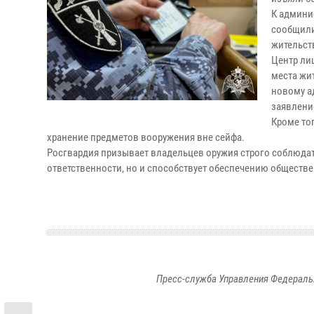
К админи
сообщили
жительст
Центр ли
места жи
новому а
заявлени
Кроме то
хранение предметов вооружения вне сейфа.
Росгвардия призывает владельцев оружия строго соблюдат
ответственности, но и способствует обеспечению обществе
Пресс-служба Управления Федераль