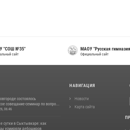
У "СОШ №35"
МАОУ "Русская гимназия
альный сайт
Официальный сайт
И
НАВИГАЦИЯ
овгороде состоялось
Новости
ое совещание-семинар по вопро...
Карта сайта
26, 06:46
П
е сутки в Сыктывкаре: как
цы усмиряли дебоширов