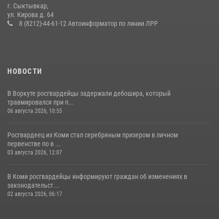
г. Сыктывкар,
В Сыктывкаре состоялась торжественная присяга для
ул. Кирова д. 64
военнослужащих по призыву в Центре подготовки личного состава
8 (8212)-44-61-12 Автоинформатор по линии ЛРР
Росгвардии
25 июля 2026, 10:45
12
НОВОСТИ
В Воркуте росгвардейцы задержали дебошира, который
травмировался при п...
06 августа 2026, 10:55
Росгвардеец из Коми стал серебряным призером в личном
первенстве по в ...
03 августа 2026, 12:07
В Коми росгвардейцы информируют граждан об изменениях в
законодательст...
02 августа 2026, 06:17