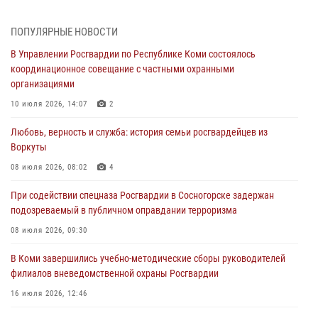
Временно исполняющий обязанности начальника Управления
ПОПУЛЯРНЫЕ НОВОСТИ
Росгвардии по Республике Коми лично проверил ДОЛ «Орленок»
В Управлении Росгвардии по Республике Коми состоялось
31 июля 2026, 06:57
8
координационное совещание с частными охранными
организациями
В Усинске росгвардейцы оперативно отработали план «Квартал»
10 июля 2026, 14:07
2
30 июля 2026, 13:53
Любовь, верность и служба: история семьи росгвардейцев из
В Санкт-Петербурге прошел окружной этап ежегодного
Воркуты
Всероссийского конкурса профессионального мастерства среди
сотрудников вневедомственной охраны Росгвардии
08 июля 2026, 08:02
4
28 июля 2026, 15:09
12
При содействии спецназа Росгвардии в Сосногорске задержан
подозреваемый в публичном оправдании терроризма
В Сыктывкаре росгвардейцы приняли участие в молебне в рамках
Дня Крещения Руси и Дня святого равноапостольного князя
08 июля 2026, 09:30
Владимира
В Коми завершились учебно-методические сборы руководителей
28 июля 2026, 13:32
8
филиалов вневедомственной охраны Росгвардии
В Коми за неделю росгвардейцами выявлено более 10
16 июля 2026, 12:46
правонарушений в области оборота оружия и частной охранной