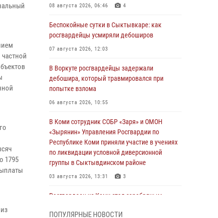
ональный
08 августа 2026, 06:46
4
Беспокойные сутки в Сыктывкаре: как
росгвардейцы усмиряли дебоширов
нием
07 августа 2026, 12:03
 частной
объектов
В Воркуте росгвардейцы задержали
ы
дебошира, который травмировался при
нной
попытке взлома
06 августа 2026, 10:55
В Коми сотрудник СОБР «Заря» и ОМОН
го
«Зырянин» Управления Росгвардии по
Республике Коми приняли участие в учениях
ысяч
по ликвидации условной диверсионной
о 1795
группы в Сыктывдинском районе
выплаты
03 августа 2026, 13:31
3
Росгвардеец из Коми стал серебряным
призером в личном первенстве по в
 из
ПОПУЛЯРНЫЕ НОВОСТИ
Чемпионате Северо-Западного округа