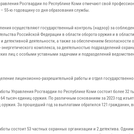
правления Росгвардии по Республике Коми отмечают свой професси
 – 55-ю годовщину со дня образования службы.
ления осуществляют государственный контроль (надзор) за соблюде
тельства Российской Федерации в области оборота оружия и в области
 и детективной деятельности, а также за обеспечением безопасности 
-энергетического комплекса, за деятельностью подразделений охран
ких лиц с особыми уставными задачами и подразделений ведомстве
деление лицензионно-разрешительной работы и отдел государственно
аботы Управления Росгвардии по Республике Коми состоит более 32 т
64 тысяч единиц оружия. По различным основаниям за 2023 год изъят
 оружия. За прошедший год за выплатами обратился 121 гражданин, 
боты состоит 53 частных охранных организации и 2 детектива. Одним