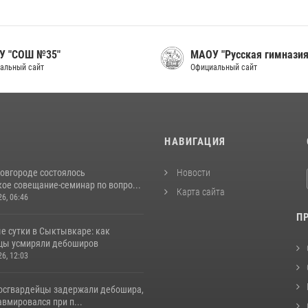
У "СОШ №35"
МАОУ "Русская гимназия
альный сайт
Официальный сайт
И
НАВИГАЦИЯ
овгороде состоялось
Новости
ое совещание-семинар по вопро...
Карта сайта
26, 06:46
П
е сутки в Сыктывкаре: как
цы усмиряли дебоширов
26, 12:03
росгвардейцы задержали дебошира,
вмировался при п...