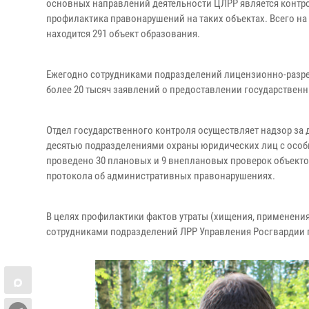
основных направлений деятельности ЦЛРР является контро
профилактика правонарушений на таких объектах. Всего н
находится 291 объект образования.
Ежегодно сотрудниками подразделений лицензионно-разре
более 20 тысяч заявлений о предоставлении государственн
Отдел государственного контроля осуществляет надзор за 
десятью подразделениями охраны юридических лиц с особ
проведено 30 плановых и 9 внеплановых проверок объекто
протокола об административных правонарушениях.
В целях профилактики фактов утраты (хищения, применения)
сотрудниками подразделений ЛРР Управления Росгвардии п