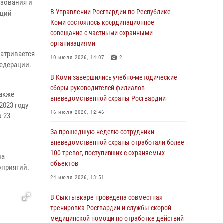
азования и
Росгвардии по спортивному самбо
В Управлении Росгвардии по Республике
аций
Коми состоялось координационное
03 августа 2026, 12:07
5
совещание с частными охранными
В Коми росгвардейцы информируют граждан
организациями
об изменениях в законодательстве в сфере
атривается
10 июля 2026, 14:07
2
оборота оружия и продолжают изымать
Федерации.
оружие за нарушения
В Коми завершились учебно-методические
сборы руководителей филиалов
02 августа 2026, 06:17
также
вневедомственной охраны Росгвардии
2023 году
В Койгородском районе местный житель
16 июля 2026, 12:46
о 23
обратился в Росгвардию для добровольной
сдачи оружия
За прошедшую неделю сотрудники
вневедомственной охраны отработали более
31 июля 2026, 10:55
100 тревог, поступивших с охраняемых
на
Временно исполняющий обязанности
объектов
оприятий.
начальника Управления Росгвардии по
24 июля 2026, 13:51
Республике Коми лично проверил ДОЛ
«Орленок»
В Сыктывкаре проведена совместная
тренировка Росгвардии и службы скорой
31 июля 2026, 06:57
8
медицинской помощи по отработке действий