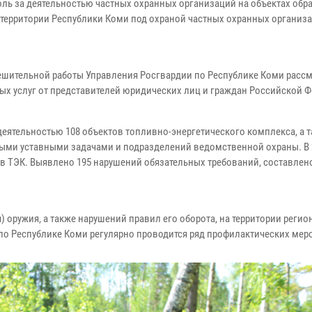
ль за деятельностью частных охранных организаций на объектах обр
а территории Республики Коми под охраной частных охранных организ
шительной работы Управления Росгвардии по Республике Коми рассм
ых услуг от представителей юридических лиц и граждан Российской 
деятельностью 108 объектов топливно-энергетического комплекса, а 
ыми уставными задачами и подразделений ведомственной охраны. В 
в ТЭК. Выявлено 195 нарушений обязательных требований, составлен
 оружия, а также нарушений правил его оборота, на территории регио
о Республике Коми регулярно проводится ряд профилактических мер