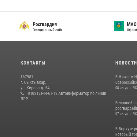
Росгвардия
МАО
Официальный сайт
Офици
КОНТАКТЫ
НОВОСТ
167981
В Нижнем Н
г. Сыктывкар,
Всероссийск
ул. Кирова д. 64
08 августа 20
8 (8212)-44-61-12 Автоинформатор по линии
ЛРР
Беспокойны
росгвардей
07 августа 20
В Воркуте 
который тра