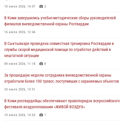
В Койгородском районе местный житель обратился в Росгвардию
10 июля 2026, 14:07
2
для добровольной сдачи оружия
В Коми завершились учебно-методические сборы руководителей
31 июля 2026, 10:55
филиалов вневедомственной охраны Росгвардии
Временно исполняющий обязанности начальника Управления
16 июля 2026, 12:46
Росгвардии по Республике Коми лично проверил ДОЛ «Орленок»
В Сыктывкаре проведена совместная тренировка Росгвардии и
31 июля 2026, 06:57
8
службы скорой медицинской помощи по отработке действий в
нештатной ситуации
В Усинске росгвардейцы оперативно отработали план «Квартал»
09 июля 2026, 11:18
8
30 июля 2026, 13:53
За прошедшую неделю сотрудники вневедомственной охраны
В Санкт-Петербурге прошел окружной этап ежегодного
отработали более 100 тревог, поступивших с охраняемых объектов
Всероссийского конкурса профессионального мастерства среди
сотрудников вневедомственной охраны Росгвардии
24 июля 2026, 13:51
28 июля 2026, 15:09
12
В Коми росгвардейцы обеспечивают правопорядок всероссийского
фестиваля воздухоплавания «ЖИВОЙ ВОЗДУХ»
19 июля 2026, 14:02
1
В Коми росгвардейцы поздравили с юбилеем директора филиала