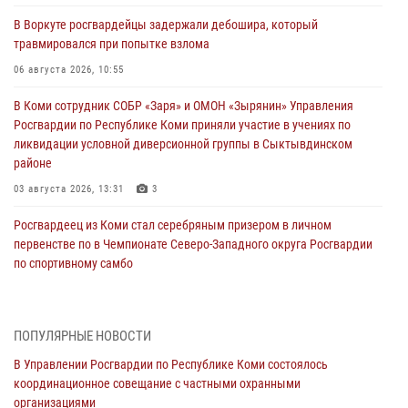
В Воркуте росгвардейцы задержали дебошира, который
травмировался при попытке взлома
06 августа 2026, 10:55
В Коми сотрудник СОБР «Заря» и ОМОН «Зырянин» Управления
Росгвардии по Республике Коми приняли участие в учениях по
ликвидации условной диверсионной группы в Сыктывдинском
районе
03 августа 2026, 13:31
3
Росгвардеец из Коми стал серебряным призером в личном
первенстве по в Чемпионате Северо-Западного округа Росгвардии
по спортивному самбо
03 августа 2026, 12:07
5
В Коми росгвардейцы информируют граждан об изменениях в
ПОПУЛЯРНЫЕ НОВОСТИ
законодательстве в сфере оборота оружия и продолжают изымать
оружие за нарушения
В Управлении Росгвардии по Республике Коми состоялось
координационное совещание с частными охранными
02 августа 2026, 06:17
организациями