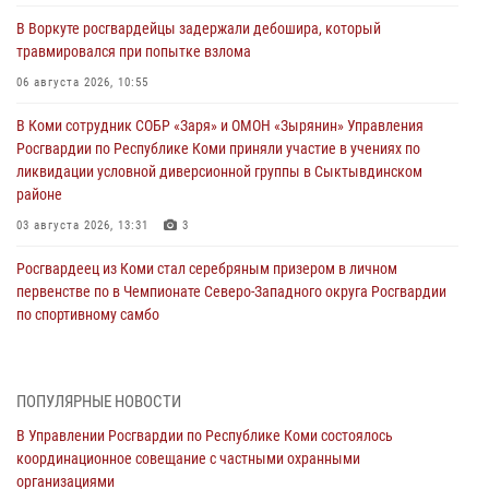
В Воркуте росгвардейцы задержали дебошира, который
травмировался при попытке взлома
06 августа 2026, 10:55
В Коми сотрудник СОБР «Заря» и ОМОН «Зырянин» Управления
Росгвардии по Республике Коми приняли участие в учениях по
ликвидации условной диверсионной группы в Сыктывдинском
районе
03 августа 2026, 13:31
3
Росгвардеец из Коми стал серебряным призером в личном
первенстве по в Чемпионате Северо-Западного округа Росгвардии
по спортивному самбо
03 августа 2026, 12:07
5
В Коми росгвардейцы информируют граждан об изменениях в
ПОПУЛЯРНЫЕ НОВОСТИ
законодательстве в сфере оборота оружия и продолжают изымать
оружие за нарушения
В Управлении Росгвардии по Республике Коми состоялось
координационное совещание с частными охранными
02 августа 2026, 06:17
организациями