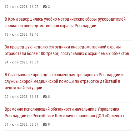
В Койгородском районе местный житель обратился в Росгвардию
10 июля 2026, 14:07
2
для добровольной сдачи оружия
В Коми завершились учебно-методические сборы руководителей
31 июля 2026, 10:55
филиалов вневедомственной охраны Росгвардии
Временно исполняющий обязанности начальника Управления
16 июля 2026, 12:46
Росгвардии по Республике Коми лично проверил ДОЛ «Орленок»
За прошедшую неделю сотрудники вневедомственной охраны
31 июля 2026, 06:57
8
отработали более 100 тревог, поступивших с охраняемых объектов
В Усинске росгвардейцы оперативно отработали план «Квартал»
24 июля 2026, 13:51
30 июля 2026, 13:53
В Сыктывкаре проведена совместная тренировка Росгвардии и
службы скорой медицинской помощи по отработке действий в
В Санкт-Петербурге прошел окружной этап ежегодного
нештатной ситуации
Всероссийского конкурса профессионального мастерства среди
сотрудников вневедомственной охраны Росгвардии
09 июля 2026, 11:18
8
28 июля 2026, 15:09
12
Временно исполняющий обязанности начальника Управления
Росгвардии по Республике Коми лично проверил ДОЛ «Орленок»
31 июля 2026, 06:57
8
В Коми росгвардейцы поздравили с юбилеем директора филиала