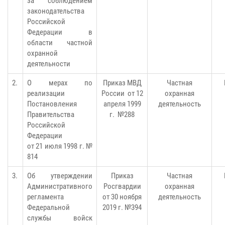
за соблюдением
законодательства
Российской
Федерации в
области частной
охранной
деятельности
2.
О мерах по
Приказ МВД
Частная
реализации
России от 12
охранная
Постановления
апреля 1999
деятельность
Правительства
г. №288
Российской
Федерации
от 21 июля 1998 г. №
814
3.
Об утверждении
Приказ
Частная
Административного
Росгвардии
охранная
регламента
от 30 ноября
деятельность
Федеральной
2019 г. №394
службы войск