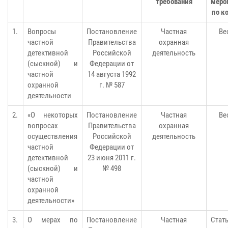
требования
меро
по к
1.
Вопросы
Постановление
Частная
Ве
частной
Правительства
охранная
детективной
Российской
деятельность
(сыскной) и
Федерации от
частной
14 августа 1992
охранной
г. № 587
деятельности
2.
«О некоторых
Постановление
Частная
Ве
вопросах
Правительства
охранная
осуществления
Российской
деятельность
частной
Федерации от
детективной
23 июня 2011 г.
(сыскной) и
№ 498
частной
охранной
деятельности»
3.
О мерах по
Постановление
Частная
Стать