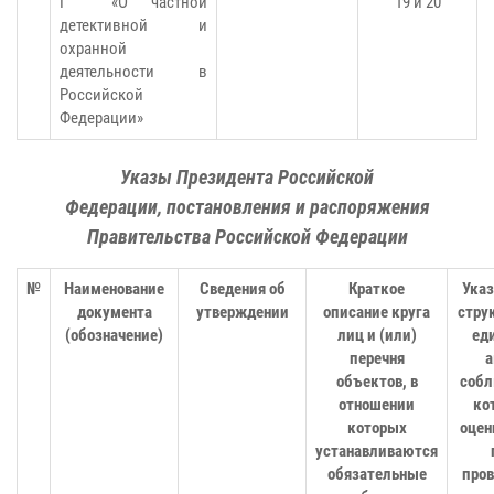
I «О частной
19 и 20
детективной и
охранной
деятельности в
Российской
Федерации»
Указы Президента Российской
Федерации, постановления и распоряжения
Правительства Российской Федерации
№
Наименование
Сведения об
Краткое
Указ
документа
утверждении
описание круга
стру
(обозначение)
лиц и (или)
ед
перечня
а
объектов, в
соб
отношении
ко
которых
оцен
устанавливаются
обязательные
про