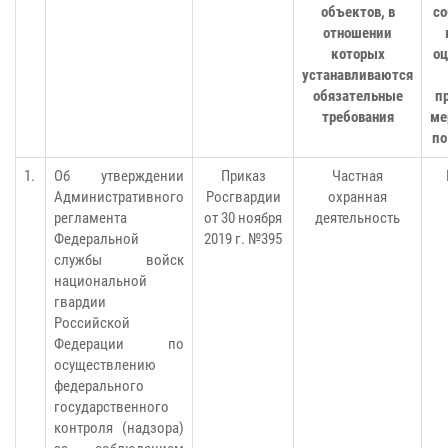
объектов, в
с
отношении
которых
оц
устанавливаются
обязательные
п
требования
ме
по
1.
Об утверждении
Приказ
Частная
Административного
Росгвардии
охранная
регламента
от 30 ноября
деятельность
Федеральной
2019 г. №395
службы войск
национальной
гвардии
Российской
Федерации по
осуществлению
федерального
государственного
контроля (надзора)