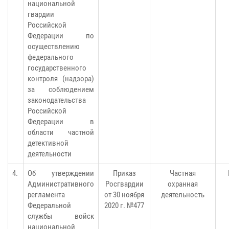
национальной
гвардии
Российской
Федерации по
осуществлению
федерального
государственного
контроля (надзора)
за соблюдением
законодательства
Российской
Федерации в
области частной
детективной
деятельности
4.
Об утверждении
Приказ
Частная
Административного
Росгвардии
охранная
регламента
от 30 ноября
деятельность
Федеральной
2020 г. №477
службы войск
национальной